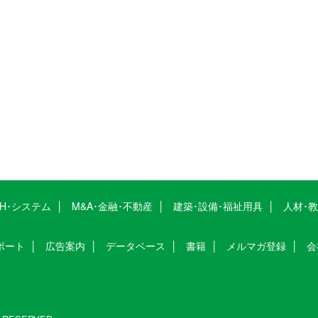
CH･システム
M&A･金融･不動産
建築･設備･福祉用具
人材･
ポート
広告案内
データベース
書籍
メルマガ登録
会