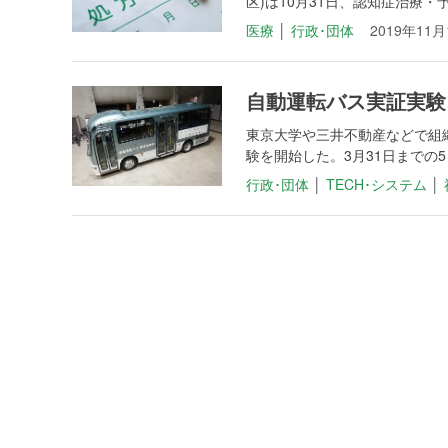
区)は10月31日、認知症治療・
医療
│
行政･団体
2019年11月
自動運転バス実証実験
東京大学や三井不動産などで組
験を開始した。3月31日までの5
行政･団体
│
TECH･システム
│