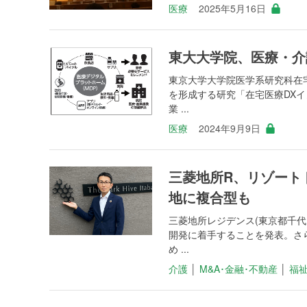
医療
2025年5月16日
東大大学院、医療・介
東京大学大学院医学系研究科在宅
を形成する研究「在宅医療DX
業 ...
医療
2024年9月9日
三菱地所R、リゾート
地に複合型も
三菱地所レジデンス(東京都千代
開発に着手することを発表。さ
め ...
介護
│
M&A･金融･不動産
│
福祉