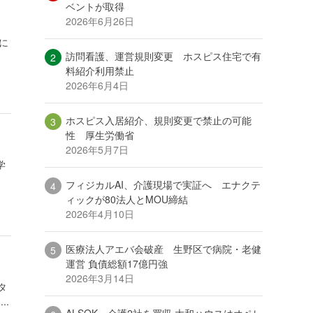
ベントが取得
2026年6月26日
に
訪問看護、運営規則変更 ホスピス住宅で有
料紹介利用禁止
2026年6月4日
ホスピス入居紹介、規則変更で禁止の可能
性 厚生労働省
2026年5月7日
学
フィジカルAI、介護現場で実証へ エナクテ
ィックが80法人とMOU締結
2026年4月10日
医療法人アエバ会破産 生野区で病院・老健
運営 負債総額17億円強
2026年3月14日
タ
..
ALSOK、介護2社を買収 大和ハウスはオペレ