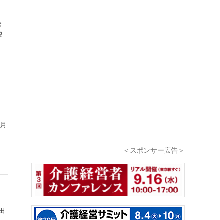
始
竣
」
1月
＜スポンサー広告＞
田