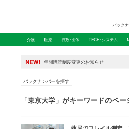
バックナ
介護
医療
行政･団体
TECH･システム
年間購読制度変更のお知らせ
高齢者住宅新聞 無料会員の皆様へ閲覧本
年間購読制度変更のお知らせ
NEW!
高齢者住宅新聞 無料会員の皆様へ閲覧本
バックナンバーを探す
「東京大学」がキーワードのペー
薬局でフレイル測定、