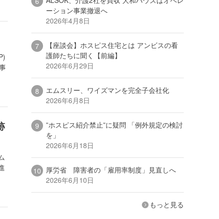
ーション事業撤退へ
2026年4月8日
【座談会】ホスピス住宅とは アンビスの看
護師たちに聞く【前編】
)
2026年6月29日
事
エムスリー、ワイズマンを完全子会社化
2026年6月8日
跡
”ホスピス紹介禁止”に疑問 「例外規定の検討
を」
2026年6月18日
ム
進
厚労省 障害者の「雇用率制度」見直しへ
2026年6月10日
もっと見る