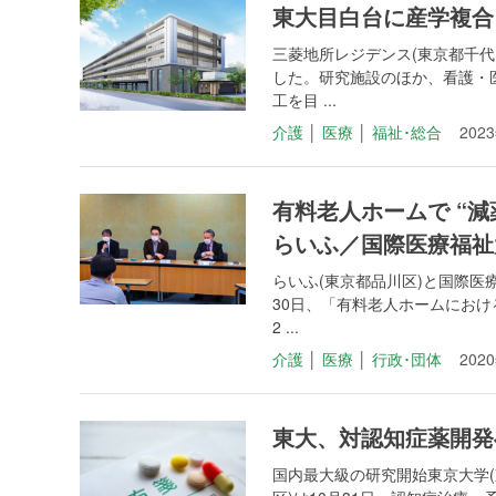
東大目白台に産学複合
三菱地所レジデンス(東京都千
した。研究施設のほか、看護・医
工を目 ...
介護
│
医療
│
福祉･総合
202
有料老人ホームで “
らいふ／国際医療福祉
らいふ(東京都品川区)と国際医
30日、「有料老人ホームにおけ
2 ...
介護
│
医療
│
行政･団体
202
東大、対認知症薬開発
国内最大級の研究開始東京大学(