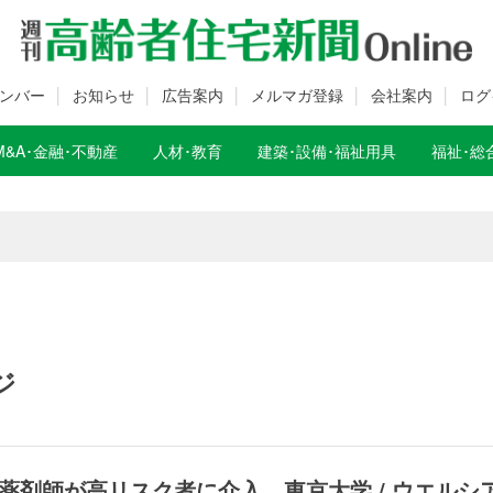
ンバー
お知らせ
広告案内
メルマガ登録
会社案内
ログ
M&A･金融･不動産
人材･教育
建築･設備･福祉用具
福祉･総
数変更のお知らせ
数変更のお知らせ
ジ
薬剤師が高リスク者に介入 東京大学 / ウエルシ