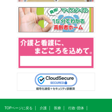
TOPページに戻る
介護
医療
行政･団体