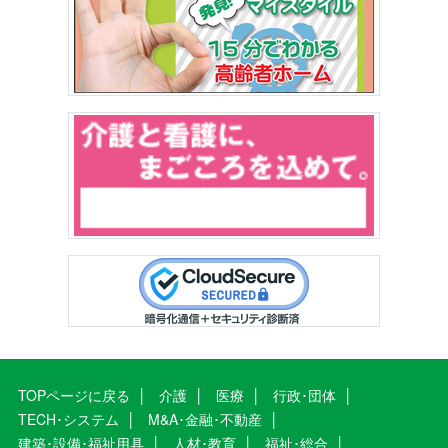
TOPページに戻る
介護
医療
行政･団体
TECH･システム
M&A･金融･不動産
建築･設備･福祉用具
人材･教育
福祉･総合