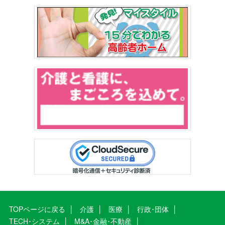
TOPページに戻る
介護
医療
行政･団体
TECH･システム
M&A･金融･不動産