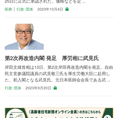
25日に正式に承認された。価格などを定 ...
医療
│
行政･団体
2023年10月4日
第2次再改造内閣 発足 厚労相に武見氏
岸田文雄首相は13日、第2次岸田再改造内閣を発足。自由
民主党参議院議員の武見敬三氏を厚生労働大臣に起用し
た。初入閣となる武見氏。元日本医師会会長である武 ...
行政･団体
2023年9月20日