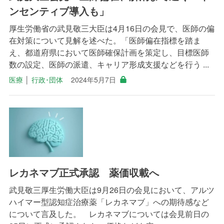
ンセンティブ導入も」
厚生労働省の武見敬三大臣は4月16日の会見で、医師の偏
在対策について見解を述べた。「医師偏在指標を踏ま
え、都道府県において医師確保計画を策定し、目標医師
数の設定、医師の派遣、キャリア形成支援などを行う ...
医療
│
行政･団体
2024年5月7日
レカネマブ正式承認 薬価収載へ
武見敬三厚生労働大臣は9月26日の会見において、アルツ
ハイマー型認知症治療薬「レカネマブ」への期待感など
について言及した。 レカネマブについては会見前日の