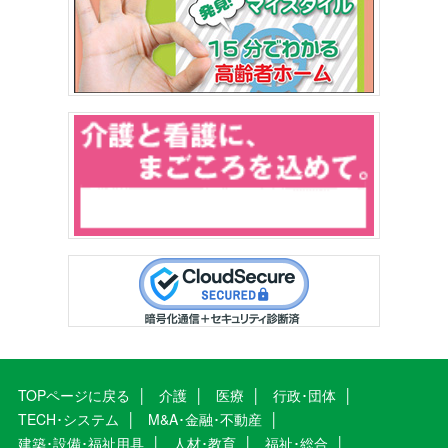
TOPページに戻る
介護
医療
行政･団体
TECH･システム
M&A･金融･不動産
建築･設備･福祉用具
人材･教育
福祉･総合