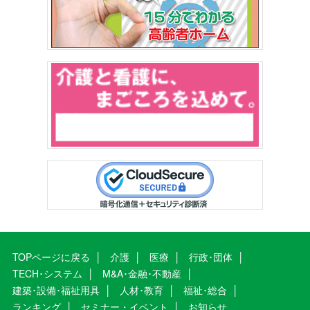
TOPページに戻る
介護
医療
行政･団体
TECH･システム
M&A･金融･不動産
建築･設備･福祉用具
人材･教育
福祉･総合
ランキング
セミナー・イベント
お知らせ