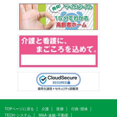
TOPページに戻る
介護
医療
行政･団体
TECH･システム
M&A･金融･不動産