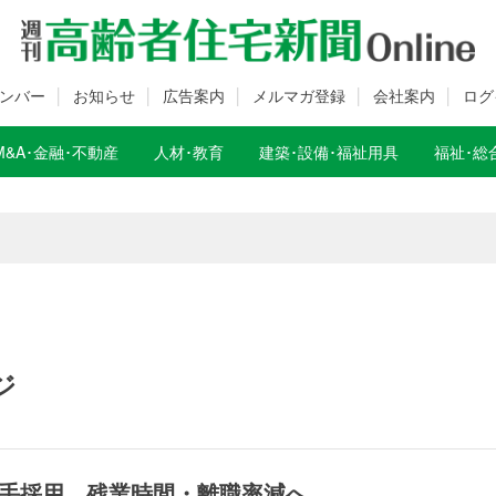
ンバー
お知らせ
広告案内
メルマガ登録
会社案内
ログ
M&A･金融･不動産
人材･教育
建築･設備･福祉用具
福祉･総
数変更のお知らせ
数変更のお知らせ
ジ
手採用 残業時間・離職率減へ