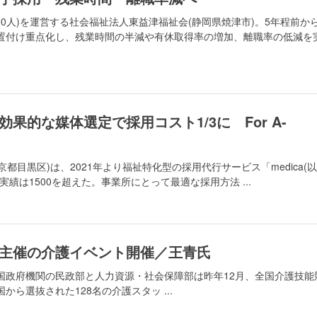
00人)を運営する社会福祉法人東益津福祉会(静岡県焼津市)。5年程前か
置付け重点化し、残業時間の半減や有休取得率の増加、離職率の低減を
果的な媒体選定で採用コスト1/3に For A-
r(東京都目黒区)は、2021年より福祉特化型の採用代行サービス「medica(以
績は1500を超えた。事業所にとって最適な採用方法 ...
主催の介護イベント開催／王青氏
国政府機関の民政部と人力資源・社会保障部は昨年12月、全国介護技能
ら選抜された128名の介護スタッ ...