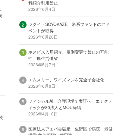
料紹介利用禁止
2026年6月4日
ら
実
ツクイ・SOYOKAZE 米系ファンドのアド
ベントが取得
2026年6月26日
ホスピス入居紹介、規則変更で禁止の可能
性 厚生労働省
2026年5月7日
エムスリー、ワイズマンを完全子会社化
2026年6月8日
フィジカルAI、介護現場で実証へ エナクテ
ィックが80法人とMOU締結
2026年4月10日
競
医療法人アエバ会破産 生野区で病院・老健
運営 負債総額17億円強