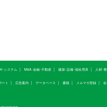
CH･システム
M&A･金融･不動産
建築･設備･福祉用具
人材･
ポート
広告案内
データベース
書籍
メルマガ登録
会