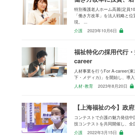
特別養護老人ホーム高麗(定員1
「働き方改革」を法人戦略と位
現。 ...
介護
2023年10月6日
福祉特化の採用代行・効
career
人材事業を行うFor A‐caree
下・メディカ)」を開始し、導入実
人材･教育
2023年8月20日
【上海福祉の今】政府
コンテストで介護の魅力発信中
技コンテストを共同開催し、全国か
介護
2022年3月15日