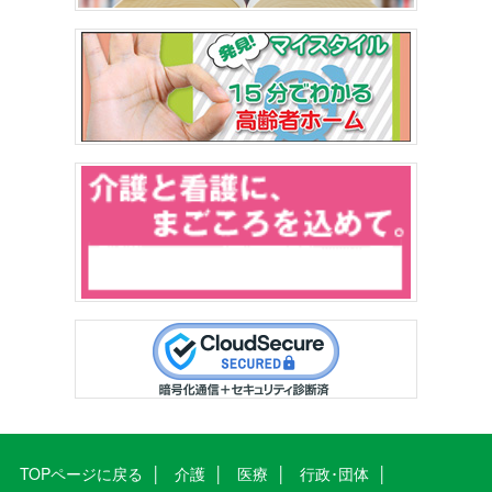
TOPページに戻る
介護
医療
行政･団体