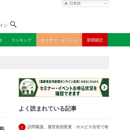
日本語
イン
合
ランキング
セミナー・イベント
新聞購読
よく読まれている記事
訪問看護、運営規則変更 ホスピス住宅で有
長