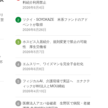
料紹介利用禁止
2026年6月4日
より
ツクイ・SOYOKAZE 米系ファンドのアド
運営
ベントが取得
2026年6月26日
ホスピス入居紹介、規則変更で禁止の可能
性 厚生労働省
2026年5月7日
け
不
エムスリー、ワイズマンを完全子会社化
2026年6月8日
フィジカルAI、介護現場で実証へ エナクテ
ィックが80法人とMOU締結
2026年4月10日
医療法人アエバ会破産 生野区で病院・老健
運営 負債総額17億円強