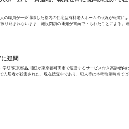
30人の職員が一斉退職した都内の住宅型有料老人ホームの状況が報道に
が振り込まれないまま、施設閉鎖の通知が書面で・られたことによる。
”に疑問
下・学研/東京都品川区)が東京都町田市で運営するサービス付き高齢者向
継)で入居者が殺害された。現在捜査中であり、犯人等は本稿執筆時点では