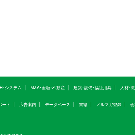
CH･システム
M&A･金融･不動産
建築･設備･福祉用具
人材･
ポート
広告案内
データベース
書籍
メルマガ登録
会