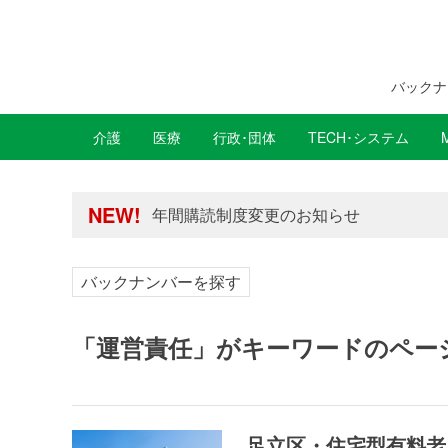
バックナ
介護
医療
行政･団体
TECH･システム
年間購読制度変更のお知らせ
高齢者住宅新聞 無料会員の皆様へ閲覧本
年間購読制度変更のお知らせ
NEW!
高齢者住宅新聞 無料会員の皆様へ閲覧本
バックナンバーを探す
「運営責任」がキーワードのペー
足立区・住宅型有料老