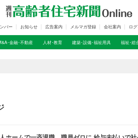
ンバー
お知らせ
広告案内
メルマガ登録
会社案内
ログ
M&A･金融･不動産
人材･教育
建築･設備･福祉用具
福祉･総
数変更のお知らせ
数変更のお知らせ
ジ
人ホームで一斉退職、職員ゼロに 給与未払いで社