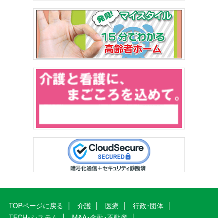
TOPページに戻る
介護
医療
行政･団体
TECH･システム
M&A･金融･不動産