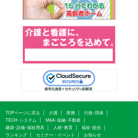
TOPページに戻る
介護
医療
行政･団体
TECH･システム
M&A･金融･不動産
建築･設備･福祉用具
人材･教育
福祉･総合
ランキング
セミナー・イベント
お知らせ