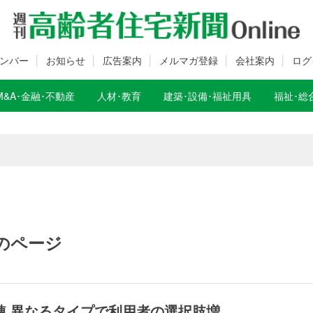
ンバー
お知らせ
広告案内
メルマガ登録
会社案内
ログ
M&A･金融･不動産
人材･教育
建築･設備･福祉用具
福祉･総
数変更のお知らせ
数変更のお知らせ
のページ
棟 異なるタイプで利用者の選択肢増