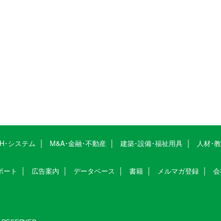
CH･システム
M&A･金融･不動産
建築･設備･福祉用具
人材･
ポート
広告案内
データベース
書籍
メルマガ登録
会