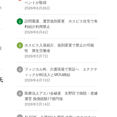
ベントが取得
2026年6月26日
ポ
訪問看護、運営規則変更 ホスピス住宅で有
料紹介利用禁止
2026年6月4日
ホスピス入居紹介、規則変更で禁止の可能
正
性 厚生労働省
2026年5月7日
フィジカルAI、介護現場で実証へ エナクテ
ィックが80法人とMOU締結
氏
2026年4月10日
医療法人アエバ会破産 生野区で病院・老健
運営 負債総額17億円強
2026年3月14日
ALSOK、介護2社を買収 大和ハウスはオペレ