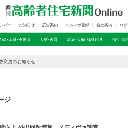
ンバー
お知らせ
広告案内
メルマガ登録
会社案内
ログ
M&A･金融･不動産
人材･教育
建築･設備･福祉用具
福祉･総
数変更のお知らせ
数変更のお知らせ
ージ
度向上 外出回数増加 メディヴァ調査