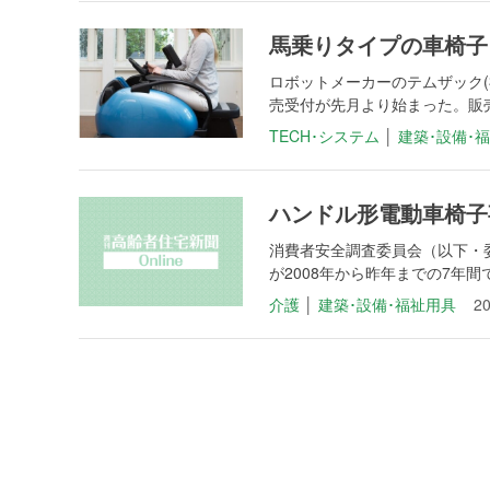
馬乗りタイプの車椅子
ロボットメーカーのテムザック(
売受付が先月より始まった。販売は
TECH･システム
│
建築･設備･
ハンドル形電動車椅子
消費者安全調査委員会（以下・
が2008年から昨年までの7年間
介護
│
建築･設備･福祉用具
2