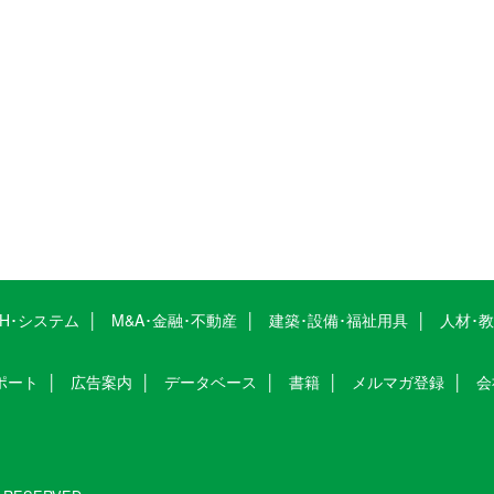
CH･システム
M&A･金融･不動産
建築･設備･福祉用具
人材･
ポート
広告案内
データベース
書籍
メルマガ登録
会