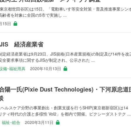
(東京都世田谷区)は15日、「電動車いす等安全対策・普及推進事業シン
高齢者を対象に全国の5市で実施し ...
月15日
JIS 経済産業省
定経済産業省は9月23日、JIS規格(日本産業規格)の制定及び14件を改
要求事項に関するJISが制定され、公示された ...
設備･福祉用具
2020年10月13日
氏(Pixie Dust Technologies)・下河原忠道
談
ヘルスケア分野の事業創出・創業支援を行うSHIP(東京都新宿区)は14
ィ時代の介護と多様性 Vol2」を都内で開催。ピクシーダストテク ...
│
福祉･総合
2020年3月11日