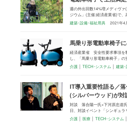
週の外出回数14%増メディヴァ
ジウム」(主催:経済産業省)で、
建築･設備･福祉用具
2021年4
馬乗り形電動車椅子に
経済産業省 安全性要求事項を制
し、「馬乗り形電動車椅子」の安全
介護
│
TECH･システム
│
建築･
IT導入重要性語る／落合陽一
(シルバーウッド)が対
対談 落合陽一氏×下河原忠道氏
日、対談イベント「シンギュラリテ
介護
│
医療
│
TECH･システム