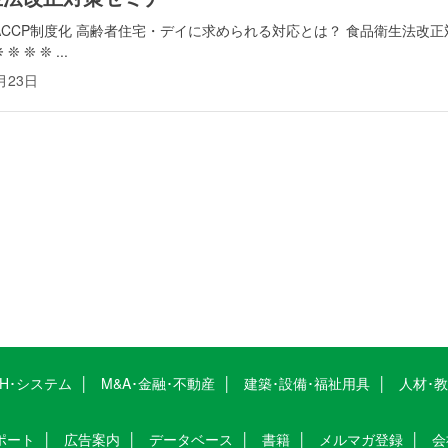
 ❊ ❊HACCP制度化 高齢者住宅・デイに求められる対応とは？ 食品衛生法改正
 ❊ ❊ ...
月23日
CH･システム
M&A･金融･不動産
建築･設備･福祉用具
人材･
ポート
広告案内
データベース
書籍
メルマガ登録
会