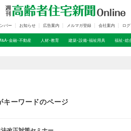
ンバー
お知らせ
広告案内
メルマガ登録
会社案内
ログ
M&A･金融･不動産
人材･教育
建築･設備･福祉用具
福祉･総
数変更のお知らせ
数変更のお知らせ
がキーワードのページ
衛生法改正対策セミナー