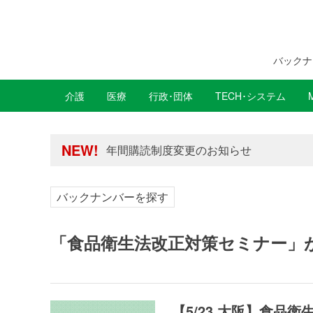
バックナ
介護
医療
行政･団体
TECH･システム
年間購読制度変更のお知らせ
高齢者住宅新聞 無料会員の皆様へ閲覧本
NEW!
年間購読制度変更のお知らせ
高齢者住宅新聞 無料会員の皆様へ閲覧本
バックナンバーを探す
「食品衛生法改正対策セミナー」
【5/23 大阪】食品