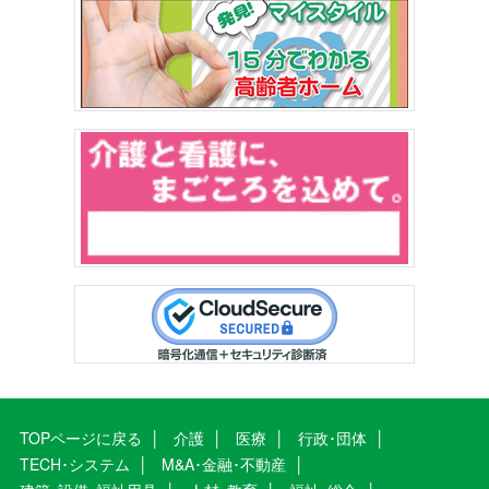
TOPページに戻る
介護
医療
行政･団体
TECH･システム
M&A･金融･不動産