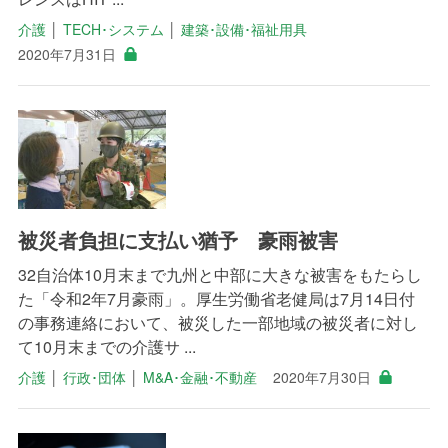
介護
│
TECH･システム
│
建築･設備･福祉用具
2020年7月31日
被災者負担に支払い猶予 豪雨被害
32自治体10月末まで九州と中部に大きな被害をもたらし
た「令和2年7月豪雨」。厚生労働省老健局は7月14日付
の事務連絡において、被災した一部地域の被災者に対し
て10月末までの介護サ ...
介護
│
行政･団体
│
M&A･金融･不動産
2020年7月30日