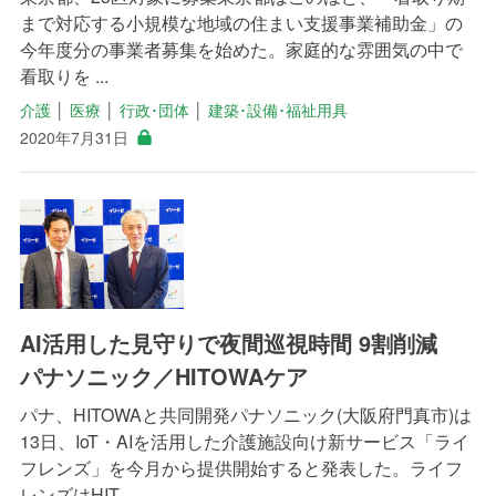
まで対応する小規模な地域の住まい支援事業補助金」の
今年度分の事業者募集を始めた。家庭的な雰囲気の中で
看取りを ...
介護
│
医療
│
行政･団体
│
建築･設備･福祉用具
2020年7月31日
AI活用した見守りで夜間巡視時間 9割削減
パナソニック／HITOWAケア
パナ、HITOWAと共同開発パナソニック(大阪府門真市)は
13日、IoT・AIを活用した介護施設向け新サービス「ライ
フレンズ」を今月から提供開始すると発表した。ライフ
レンズはHIT ...