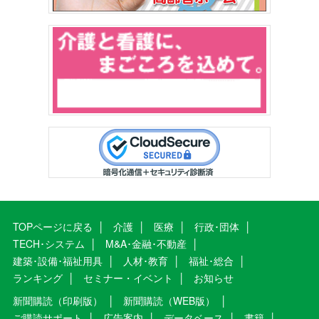
TOPページに戻る
介護
医療
行政･団体
TECH･システム
M&A･金融･不動産
建築･設備･福祉用具
人材･教育
福祉･総合
ランキング
セミナー・イベント
お知らせ
新聞購読（印刷版）
新聞購読（WEB版）
ご購読サポート
広告案内
データベース
書籍