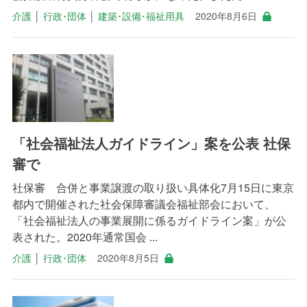
介護
│
行政･団体
│
建築･設備･福祉用具
2020年8月6日
「社会福祉法人ガイドライン」案を公表 社保
審で
社保審 合併と事業譲渡の取り扱い具体化7月15日に東京
都内で開催された社会保障審議会福祉部会において、
「社会福祉法人の事業展開に係るガイドライン案」が公
表された。2020年通常国会 ...
介護
│
行政･団体
2020年8月5日