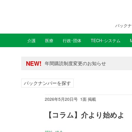
バックナ
介護
医療
行政･団体
TECH･システム
年間購読制度変更のお知らせ
高齢者住宅新聞 無料会員の皆様へ閲覧本
年間購読制度変更のお知らせ
NEW!
高齢者住宅新聞 無料会員の皆様へ閲覧本
バックナンバーを探す
2026年5月20日号 1面 掲載
【コラム】介より始めよ