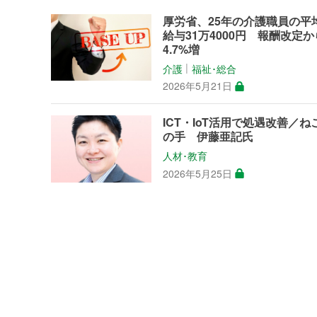
厚労省、25年の介護職員の平
給与31万4000円 報酬改定か
4.7%増
介護
福祉･総合
│
2026年5月21日
ICT・IoT活用で処遇改善／ね
の手 伊藤亜記氏
人材･教育
2026年5月25日