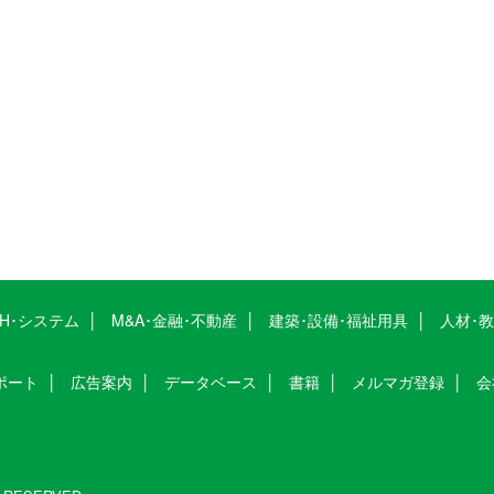
CH･システム
M&A･金融･不動産
建築･設備･福祉用具
人材･
ポート
広告案内
データベース
書籍
メルマガ登録
会