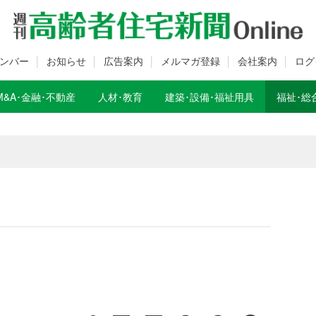
ンバー
お知らせ
広告案内
メルマガ登録
会社案内
ログ
M&A･金融･不動産
人材･教育
建築･設備･福祉用具
福祉･総
数変更のお知らせ
数変更のお知らせ