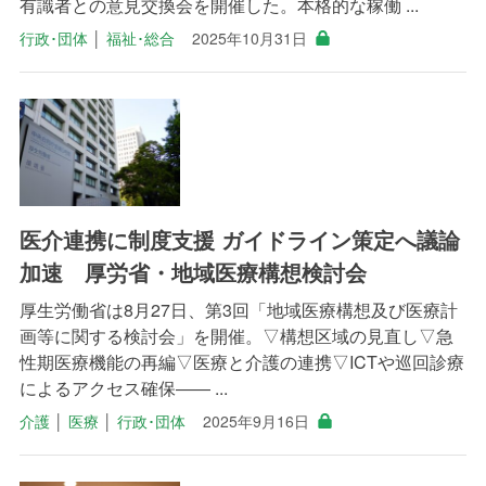
有識者との意見交換会を開催した。本格的な稼働 ...
行政･団体
│
福祉･総合
2025年10月31日
医介連携に制度支援 ガイドライン策定へ議論
加速 厚労省・地域医療構想検討会
厚生労働省は8月27日、第3回「地域医療構想及び医療計
画等に関する検討会」を開催。▽構想区域の見直し▽急
性期医療機能の再編▽医療と介護の連携▽ICTや巡回診療
によるアクセス確保―― ...
介護
│
医療
│
行政･団体
2025年9月16日