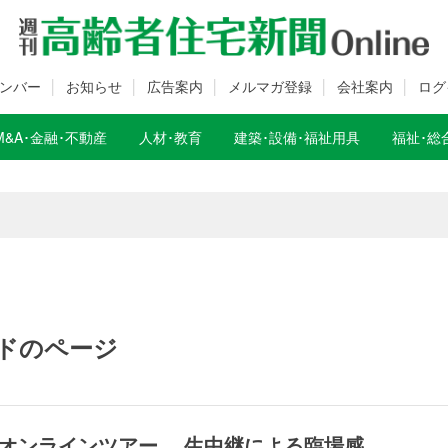
ンバー
お知らせ
広告案内
メルマガ登録
会社案内
ログ
M&A･金融･不動産
人材･教育
建築･設備･福祉用具
福祉･総
数変更のお知らせ
数変更のお知らせ
ドのページ
”オンラインツアー 生中継による臨場感