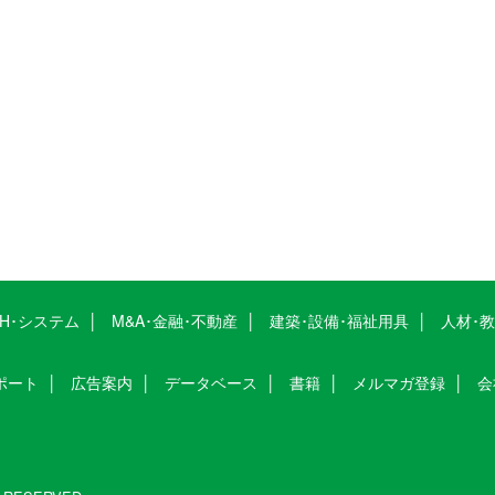
CH･システム
M&A･金融･不動産
建築･設備･福祉用具
人材･
ポート
広告案内
データベース
書籍
メルマガ登録
会