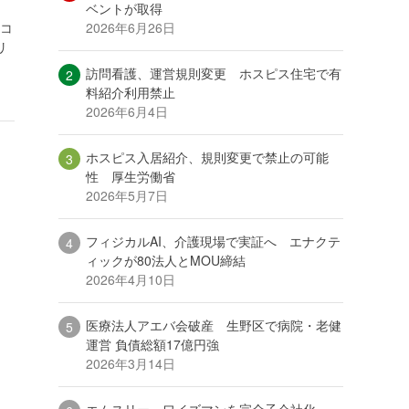
ベントが取得
2026年6月26日
、コ
リ
訪問看護、運営規則変更 ホスピス住宅で有
料紹介利用禁止
2026年6月4日
ホスピス入居紹介、規則変更で禁止の可能
性 厚生労働省
2026年5月7日
フィジカルAI、介護現場で実証へ エナクテ
ィックが80法人とMOU締結
2026年4月10日
医療法人アエバ会破産 生野区で病院・老健
運営 負債総額17億円強
2026年3月14日
エムスリー、ワイズマンを完全子会社化