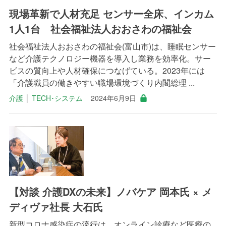
現場革新で人材充足 センサー全床、インカム
1人1台 社会福祉法人おおさわの福祉会
社会福祉法人おおさわの福祉会(富山市)は、睡眠センサー
など介護テクノロジー機器を導入し業務を効率化。サー
ビスの質向上や人材確保につなげている。2023年には
「介護職員の働きやすい職場環境づくり内閣総理 ...
介護
│
TECH･システム
2024年6月9日
【対談 介護DXの未来】ノバケア 岡本氏 × メ
ディヴァ社長 大石氏
新型コロナ感染症の流行は、オンライン診療など医療の