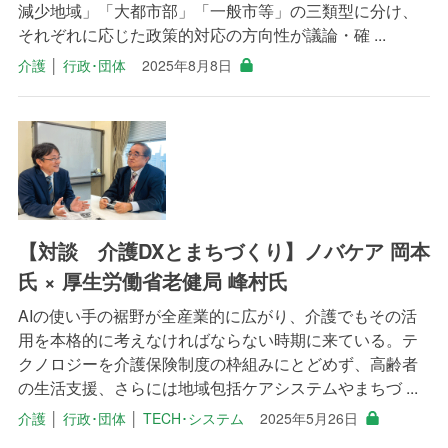
減少地域」「大都市部」「一般市等」の三類型に分け、
それぞれに応じた政策的対応の方向性が議論・確 ...
介護
│
行政･団体
2025年8月8日
【対談 介護DXとまちづくり】ノバケア 岡本
氏 × 厚生労働省老健局 峰村氏
AIの使い手の裾野が全産業的に広がり、介護でもその活
用を本格的に考えなければならない時期に来ている。テ
クノロジーを介護保険制度の枠組みにとどめず、高齢者
の生活支援、さらには地域包括ケアシステムやまちづ ...
介護
│
行政･団体
│
TECH･システム
2025年5月26日