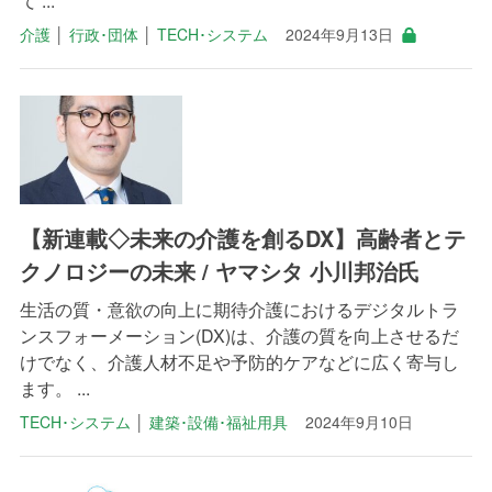
て ...
介護
│
行政･団体
│
TECH･システム
2024年9月13日
【新連載◇未来の介護を創るDX】高齢者とテ
クノロジーの未来 / ヤマシタ 小川邦治氏
生活の質・意欲の向上に期待介護におけるデジタルトラ
ンスフォーメーション(DX)は、介護の質を向上させるだ
けでなく、介護人材不足や予防的ケアなどに広く寄与し
ます。 ...
TECH･システム
│
建築･設備･福祉用具
2024年9月10日