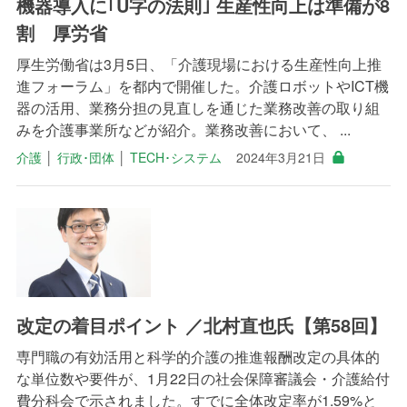
機器導入に｢U字の法則｣ 生産性向上は準備が8
割 厚労省
厚生労働省は3月5日、「介護現場における生産性向上推
進フォーラム」を都内で開催した。介護ロボットやICT機
器の活用、業務分担の見直しを通じた業務改善の取り組
みを介護事業所などが紹介。業務改善において、 ...
介護
│
行政･団体
│
TECH･システム
2024年3月21日
改定の着目ポイント ／北村直也氏【第58回】
専門職の有効活用と科学的介護の推進報酬改定の具体的
な単位数や要件が、1月22日の社会保障審議会・介護給付
費分科会で示されました。すでに全体改定率が1.59%と