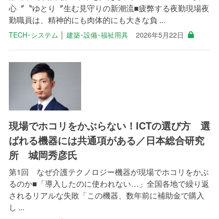
心〞〝ゆとり〞生む見守りの新潮流■疲弊する夜勤現場夜
勤職員は、精神的にも肉体的にも大きな負 ...
TECH･システム
│
建築･設備･福祉用具
2026年5月22日
現場でホコリをかぶらない！ICTの選び方 選
ばれる機器には共通項がある／日本総合研究
所 城岡秀彦氏
第1回 なぜ介護テクノロジー機器が現場でホコリをかぶ
るのか■「導入したのに使われない…」全国各地で繰り返
されるリアルな失敗「この機器、数年前に補助金で購入
し ...