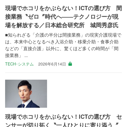
現場でホコリをかぶらない！ICTの選び方 間
接業務〝ゼロ〞時代へ――テクノロジーが現
場を解放する／日本総合研究所 城岡秀彦氏
■知られざる「介護の半分は間接業務」の現実介護現場で
は、本来中心となるべき入浴介助・移乗介助・食事介助
などの「直接介護」以外に、驚くほど多くの時間が「間
接業務」 ...
TECH･システム
2026年6月14日
現場でホコリをかぶらない！ICTの選び方 セ
ンサーが切り拓く〝一人ひとりに寄り添う〞