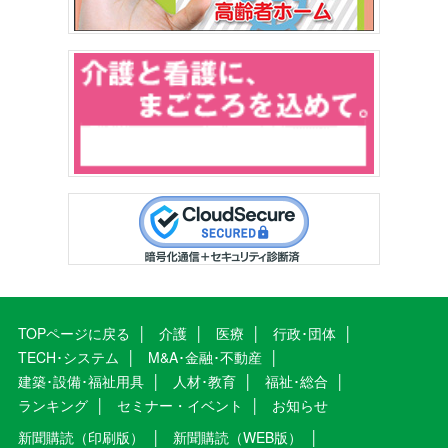
TOPページに戻る
介護
医療
行政･団体
TECH･システム
M&A･金融･不動産
建築･設備･福祉用具
人材･教育
福祉･総合
ランキング
セミナー・イベント
お知らせ
新聞購読（印刷版）
新聞購読（WEB版）