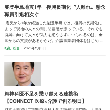
能登半島地震1年 復興長期化〝人離れ〟懸念
職員引退相次ぐ
震災から1年が経過した能登半島では、復興の長期化に
よって現地の人々の間に閉塞感が漂っている。それでも
復興に向けて人々が気力を絶やさずにいられるのは、全
国からの支援があるからだ。介護事業者団体をはじめ ...
福祉･総合
2025年2月3日
精神科医不足を乗り越える連携術
【CONNECT 医療×介護で創る明日】
成本迅教授は京都府立医科大学の認知症専門医。大学附