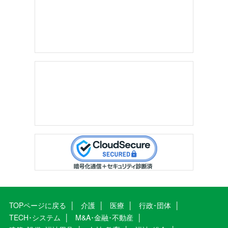
TOPページに戻る
介護
医療
行政･団体
TECH･システム
M&A･金融･不動産