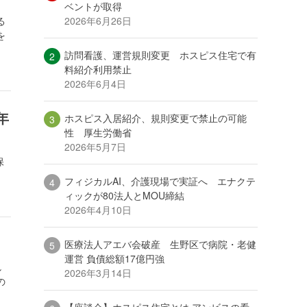
ベントが取得
2026年6月26日
る
を
訪問看護、運営規則変更 ホスピス住宅で有
料紹介利用禁止
2026年6月4日
年
ホスピス入居紹介、規則変更で禁止の可能
性 厚生労働省
2026年5月7日
保
フィジカルAI、介護現場で実証へ エナクテ
ィックが80法人とMOU締結
2026年4月10日
医療法人アエバ会破産 生野区で病院・老健
運営 負債総額17億円強
し
2026年3月14日
の
【座談会】ホスピス住宅とは アンビスの看