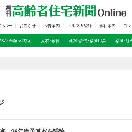
ンバー
お知らせ
広告案内
メルマガ登録
会社案内
ログ
M&A･金融･不動産
人材･教育
建築･設備･福祉用具
福祉･総
数変更のお知らせ
数変更のお知らせ
ジ
審、26年度予算案を議論