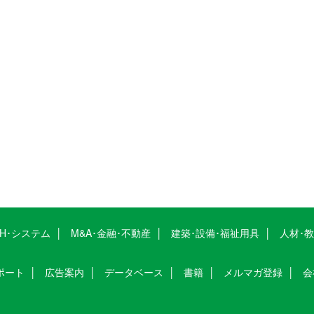
CH･システム
M&A･金融･不動産
建築･設備･福祉用具
人材･
ポート
広告案内
データベース
書籍
メルマガ登録
会