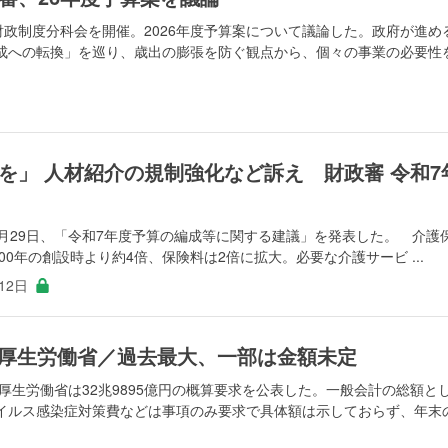
財政制度分科会を開催。2026年度予算案について議論した。政府が進め
成への転換」を巡り、歳出の膨張を防ぐ観点から、個々の事業の必要性
を」 人材紹介の規制強化など訴え 財政審 令和7
月29日、「令和7年度予算の編成等に関する建議」を発表した。 介護
00年の創設時より約4倍、保険料は2倍に拡大。必要な介護サービ ...
12日
円 厚生労働省／過去最大、一部は金額未定
、厚生労働省は32兆9895億円の概算要求を公表した。一般会計の総額と
イルス感染症対策費などは事項のみ要求で具体額は示しておらず、年末