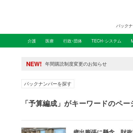
バックナ
介護
医療
行政･団体
TECH･システム
年間購読制度変更のお知らせ
高齢者住宅新聞 無料会員の皆様へ閲覧本
年間購読制度変更のお知らせ
NEW!
高齢者住宅新聞 無料会員の皆様へ閲覧本
バックナンバーを探す
「予算編成」がキーワードのペー
歳出膨張に懸念 財政