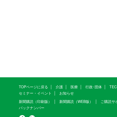
TOPページに戻る
介護
医療
行政･団体
TE
セミナー・イベント
お知らせ
新聞購読（印刷版）
新聞購読（WEB版）
ご購読サ
バックナンバー