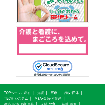
TOPページに戻る
介護
医療
行政･団体
TECH･システム
M&A･金融･不動産
建築･設備･福祉用具
人材･教育
福祉･総合