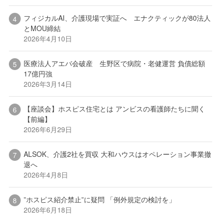
フィジカルAI、介護現場で実証へ エナクティックが80法人
とMOU締結
2026年4月10日
医療法人アエバ会破産 生野区で病院・老健運営 負債総額
17億円強
2026年3月14日
【座談会】ホスピス住宅とは アンビスの看護師たちに聞く
【前編】
2026年6月29日
ALSOK、介護2社を買収 大和ハウスはオペレーション事業撤
退へ
2026年4月8日
”ホスピス紹介禁止”に疑問 「例外規定の検討を」
2026年6月18日