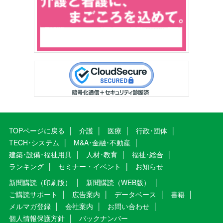
TOPページに戻る
介護
医療
行政･団体
TECH･システム
M&A･金融･不動産
建築･設備･福祉用具
人材･教育
福祉･総合
ランキング
セミナー・イベント
お知らせ
新聞購読（印刷版）
新聞購読（WEB版）
ご購読サポート
広告案内
データベース
書籍
メルマガ登録
会社案内
お問い合わせ
個人情報保護方針
バックナンバー