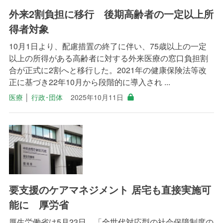
外来2割負担に移行 後期高齢者の一定以上所
得者対象
10月1日より、配慮措置の終了に伴い、75歳以上の一定
以上の所得がある高齢者に対する外来医療の窓口負担割
合が正式に2割へと移行した。2021年の健康保険法等改
正に基づき22年10月から段階的に導入され ...
医療
│
行政･団体
2025年10月11日
要支援のケアマネジメント 居宅も直接実施可
能に 厚労省
厚生労働省は5月23日、「全世代対応型の社会保障制度の