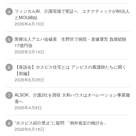
フィジカルAI、介護現場で実証へ エナクティックが80法人
とMOU締結
2026年4月10日
医療法人アエバ会破産 生野区で病院・老健運営 負債総額
17億円強
2026年3月14日
【座談会】ホスピス住宅とは アンビスの看護師たちに聞く
【前編】
2026年6月29日
ALSOK、介護2社を買収 大和ハウスはオペレーション事業撤
退へ
2026年4月8日
”ホスピス紹介禁止”に疑問 「例外規定の検討を」
2026年6月18日