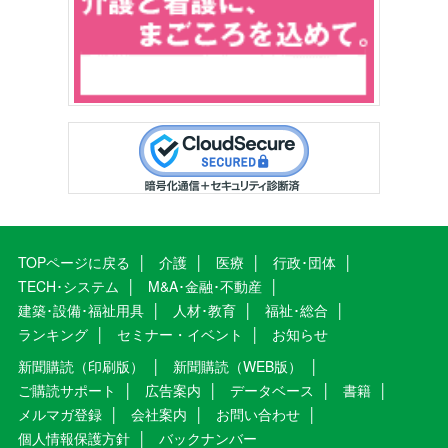
TOPページに戻る
介護
医療
行政･団体
TECH･システム
M&A･金融･不動産
建築･設備･福祉用具
人材･教育
福祉･総合
ランキング
セミナー・イベント
お知らせ
新聞購読（印刷版）
新聞購読（WEB版）
ご購読サポート
広告案内
データベース
書籍
メルマガ登録
会社案内
お問い合わせ
個人情報保護方針
バックナンバー