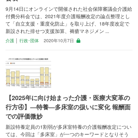
9月14日にオンラインで開催された社会保障審議会介護給
付費分科会では、2021年度介護報酬改定の論点整理とし
て「自立支援・重度化防止」を取り上げ、18年度改定で
新設された排せつ支援加算、褥瘡マネジメン ...
介護
│
行政･団体
2020年10月7日
【2025年に向け始まった介護・医療大変革の
行方④】―特養―多床室の扱いに変化 報酬面
での評価微妙
新設特養定員の1割弱が多床室特養の介護報酬改定につい
ては、今回は「多床室」が一つのキーワードとなりそう