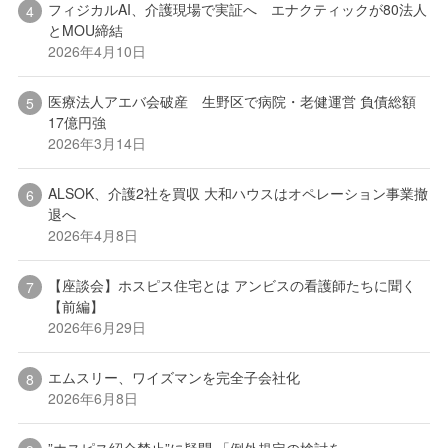
フィジカルAI、介護現場で実証へ エナクティックが80法人
とMOU締結
2026年4月10日
医療法人アエバ会破産 生野区で病院・老健運営 負債総額
17億円強
2026年3月14日
ALSOK、介護2社を買収 大和ハウスはオペレーション事業撤
退へ
2026年4月8日
【座談会】ホスピス住宅とは アンビスの看護師たちに聞く
【前編】
2026年6月29日
エムスリー、ワイズマンを完全子会社化
2026年6月8日
”ホスピス紹介禁止”に疑問 「例外規定の検討を」