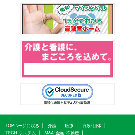
TOPページに戻る
介護
医療
行政･団体
TECH･システム
M&A･金融･不動産