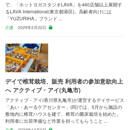
で、「ホットヨガスタジオLAVA」を460店舗以上展開す
るLAVA International(東京都港区)。高齢者向けには
「YUZURIHA」ブランド ...
介護
2025年2月22日
デイで椎茸栽培、販売 利用者の参加意欲向上
へ アクティブ・アイ(丸亀市)
アクティブ・アイ(香川県丸亀市)が運営するデイサービス
「あい・あーるケアセンター」(同)では、5月から施設の
敷地内に椎茸ハウスを建て、椎茸の菌床栽培を始めた。
利用者に出荷準備など作業を担ってもらうこと ...
介護
2022年12月6日