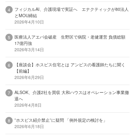
フィジカルAI、介護現場で実証へ エナクティックが80法人
とMOU締結
2026年4月10日
医療法人アエバ会破産 生野区で病院・老健運営 負債総額
17億円強
2026年3月14日
【座談会】ホスピス住宅とは アンビスの看護師たちに聞く
【前編】
2026年6月29日
ALSOK、介護2社を買収 大和ハウスはオペレーション事業撤
退へ
2026年4月8日
”ホスピス紹介禁止”に疑問 「例外規定の検討を」
2026年6月18日