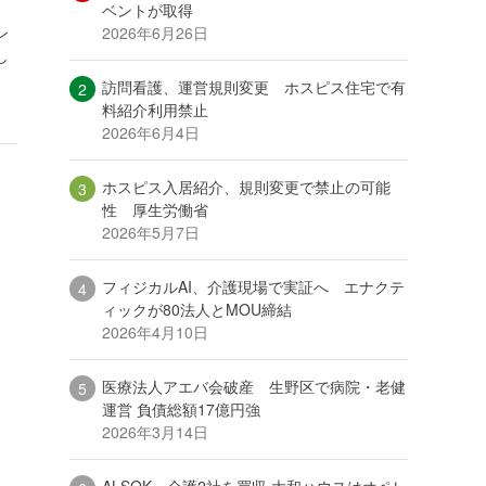
ベントが取得
2026年6月26日
ン
し
訪問看護、運営規則変更 ホスピス住宅で有
料紹介利用禁止
2026年6月4日
ホスピス入居紹介、規則変更で禁止の可能
性 厚生労働省
2026年5月7日
フィジカルAI、介護現場で実証へ エナクテ
ィックが80法人とMOU締結
2026年4月10日
医療法人アエバ会破産 生野区で病院・老健
運営 負債総額17億円強
2026年3月14日
ALSOK、介護2社を買収 大和ハウスはオペレ