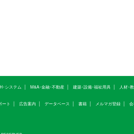
CH･システム
M&A･金融･不動産
建築･設備･福祉用具
人材･
ポート
広告案内
データベース
書籍
メルマガ登録
会