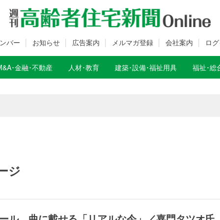
ンバー
お知らせ
広告案内
メルマガ登録
会社案内
ログ
M&A･金融･不動産
人材･教育
建築･設備･福祉用具
福祉･総
数変更のお知らせ
数変更のお知らせ
ージ
ール 曲に載せる「リアルな今」／嘉門タツオ氏