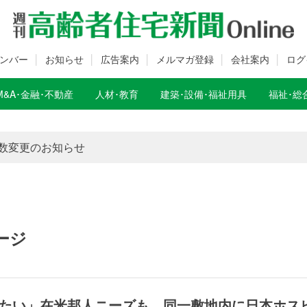
ンバー
お知らせ
広告案内
メルマガ登録
会社案内
ログ
M&A･金融･不動産
人材･教育
建築･設備･福祉用具
福祉･総
数変更のお知らせ
数変更のお知らせ
ージ
たい」在米邦人ニーズも 同一敷地内に日本ホス