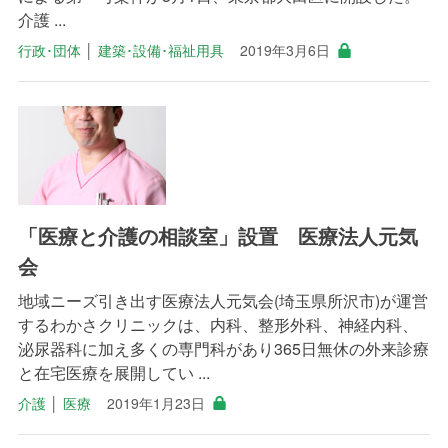
介護 ...
行政･団体
│
建築･設備･福祉用具
2019年3月6日
「医療と介護の相談室」設置 医療法人元気
会
地域ニーズ引き出す医療法人元気会(埼玉県所沢市)が運営
するわかさクリニックは、内科、整形外科、神経内科、
泌尿器科に加え多くの専門科があり365日無休の外来診療
と在宅医療を展開してい ...
介護
│
医療
2019年1月23日