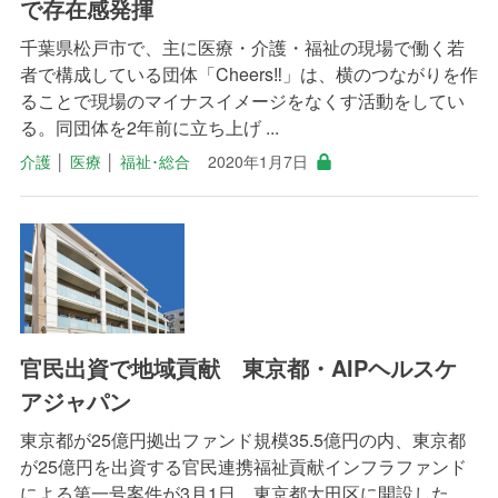
で存在感発揮
千葉県松戸市で、主に医療・介護・福祉の現場で働く若
者で構成している団体「Cheers‼」は、横のつながりを作
ることで現場のマイナスイメージをなくす活動をしてい
る。同団体を2年前に立ち上げ ...
介護
│
医療
│
福祉･総合
2020年1月7日
官民出資で地域貢献 東京都・AIPヘルスケ
アジャパン
東京都が25億円拠出ファンド規模35.5億円の内、東京都
が25億円を出資する官民連携福祉貢献インフラファンド
による第一号案件が3月1日、東京都大田区に開設した。