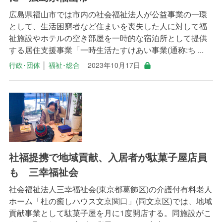
広島県福山市では市内の社会福祉法人が公益事業の一環
として、生活困窮者など住まいを喪失した人に対して福
祉施設やホテルの空き部屋を一時的な宿泊所として提供
する居住支援事業「一時生活たすけあい事業(通称:ち ...
行政･団体
│
福祉･総合
2023年10月17日
社福提携で地域貢献、入居者が駄菓子屋店員
も 三幸福祉会
社会福祉法人三幸福祉会(東京都葛飾区)の介護付有料老人
ホーム「杜の癒しハウス文京関口」(同文京区)では、地域
貢献事業として駄菓子屋を月に1度開店する。同施設がこ