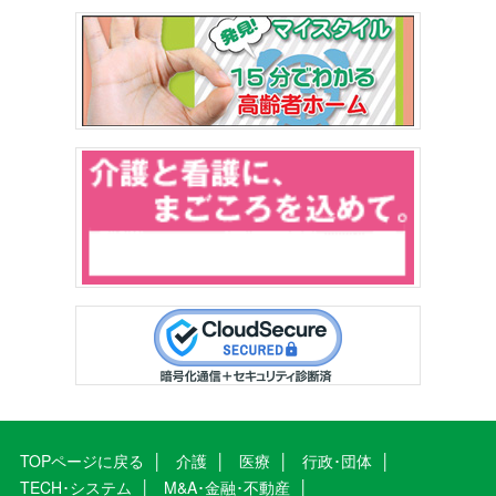
TOPページに戻る
介護
医療
行政･団体
TECH･システム
M&A･金融･不動産