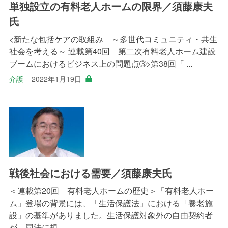
単独設立の有料老人ホームの限界／須藤康夫
氏
<新たな包括ケアの取組み ～多世代コミュニティ・共生
社会を考える～ 連載第40回 第二次有料老人ホーム建設
ブームにおけるビジネス上の問題点➂>第38回「 ...
介護
2022年1月19日
戦後社会における需要／須藤康夫氏
＜連載第20回 有料老人ホームの歴史＞「有料老人ホー
ム」登場の背景には、「生活保護法」における「養老施
設」の基準がありました。生活保護対象外の自由契約者
が、同法に規 ...