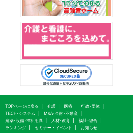
TOPページに戻る
介護
医療
行政･団体
TECH･システム
M&A･金融･不動産
建築･設備･福祉用具
人材･教育
福祉･総合
ランキング
セミナー・イベント
お知らせ