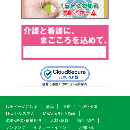
TOPページに戻る
介護
医療
行政･団体
TECH･システム
M&A･金融･不動産
建築･設備･福祉用具
人材･教育
福祉･総合
ランキング
セミナー・イベント
お知らせ