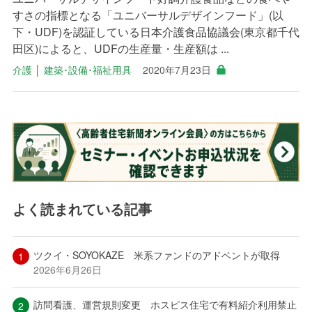
すさの指標となる「ユニバーサルデザインフード」(以
下・UDF)を認証している日本介護食品協議会(東京都千代
田区)によると、UDFの生産量・生産額は ...
介護
│
建築･設備･福祉用具
2020年7月23日
よく読まれている記事
ツクイ・SOYOKAZE 米系ファンドのアドベントが取得
2026年6月26日
訪問看護、運営規則変更 ホスピス住宅で有料紹介利用禁止