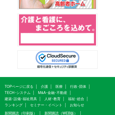
TOPページに戻る
介護
医療
行政･団体
TECH･システム
M&A･金融･不動産
建築･設備･福祉用具
人材･教育
福祉･総合
ランキング
セミナー・イベント
お知らせ
新聞購読（印刷版）
新聞購読（WEB版）