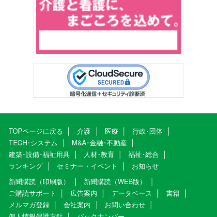
TOPページに戻る
介護
医療
行政･団体
TECH･システム
M&A･金融･不動産
建築･設備･福祉用具
人材･教育
福祉･総合
ランキング
セミナー・イベント
お知らせ
新聞購読（印刷版）
新聞購読（WEB版）
ご購読サポート
広告案内
データベース
書籍
メルマガ登録
会社案内
お問い合わせ
個人情報保護方針
バックナンバー