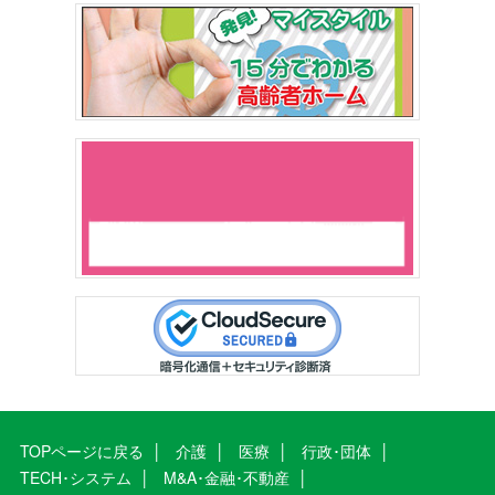
TOPページに戻る
介護
医療
行政･団体
TECH･システム
M&A･金融･不動産