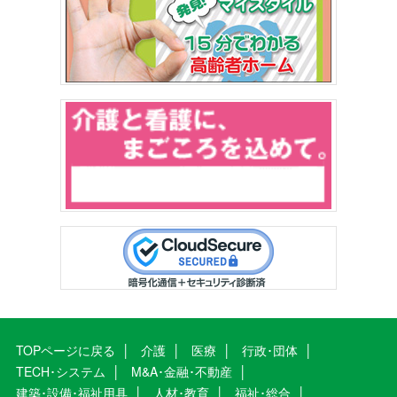
TOPページに戻る
介護
医療
行政･団体
TECH･システム
M&A･金融･不動産
建築･設備･福祉用具
人材･教育
福祉･総合