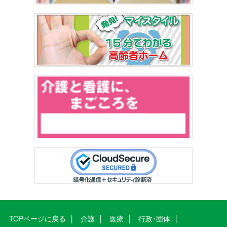
TOPページに戻る
介護
医療
行政･団体