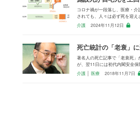
コロナ禍が一段落し、医療・介
されても、人々は必ず死を迎えざ
介護
2024年11月12日
死亡統計の「老衰」に
著名人の死亡記事で「老衰死」が
が、翌11日には初代内閣安全保障室
介護
│
医療
2018年11月7日