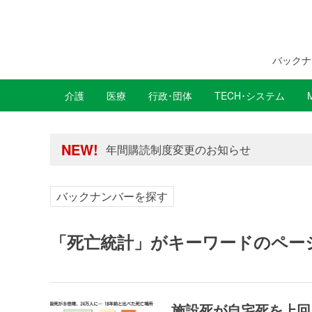
バックナ
介護
医療
行政･団体
TECH･システム
年間購読制度変更のお知らせ
高齢者住宅新聞 無料会員の皆様へ閲覧本
NEW!
年間購読制度変更のお知らせ
高齢者住宅新聞 無料会員の皆様へ閲覧本
バックナンバーを探す
「死亡統計」がキーワードのペー
施設死が自宅死を上回