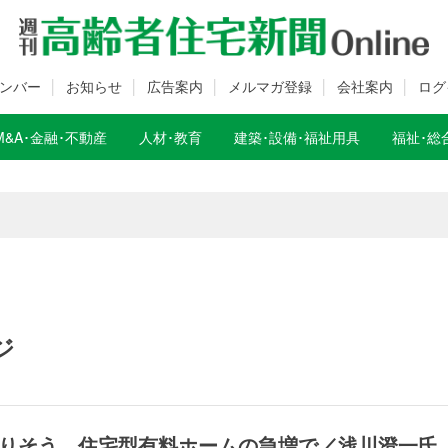
ンバー
お知らせ
広告案内
メルマガ登録
会社案内
ログ
M&A･金融･不動産
人材･教育
建築･設備･福祉用具
福祉･総
数変更のお知らせ
数変更のお知らせ
ジ
りそう 住宅型有料ホームの急増で／浅川澄一氏