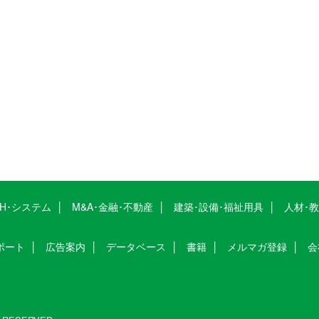
CH･システム
M&A･金融･不動産
建築･設備･福祉用具
人材･
ポート
広告案内
データベース
書籍
メルマガ登録
会