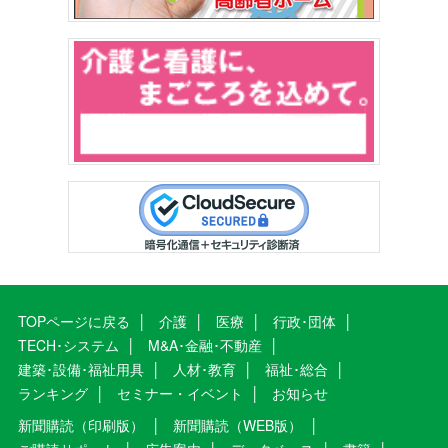
TOPページに戻る
介護
医療
行政･団体
TECH･システム
M&A･金融･不動産
建築･設備･福祉用具
人材･教育
福祉･総合
ランキング
セミナー・イベント
お知らせ
新聞購読（印刷版）
新聞購読（WEB版）