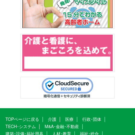
TOPページに戻る
介護
医療
行政･団体
TECH･システム
M&A･金融･不動産
建築･設備･福祉用具
人材･教育
福祉･総合