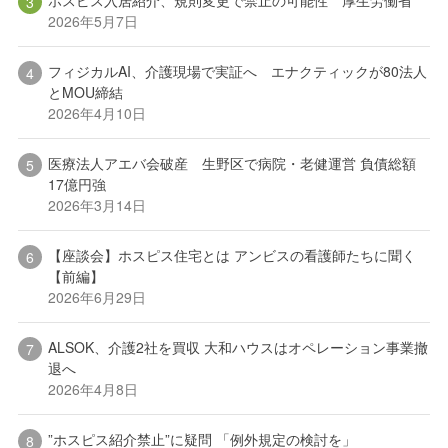
ホスピス入居紹介、規則変更で禁止の可能性 厚生労働省
2026年5月7日
フィジカルAI、介護現場で実証へ エナクティックが80法人
とMOU締結
2026年4月10日
医療法人アエバ会破産 生野区で病院・老健運営 負債総額
17億円強
2026年3月14日
【座談会】ホスピス住宅とは アンビスの看護師たちに聞く
【前編】
2026年6月29日
ALSOK、介護2社を買収 大和ハウスはオペレーション事業撤
退へ
2026年4月8日
”ホスピス紹介禁止”に疑問 「例外規定の検討を」