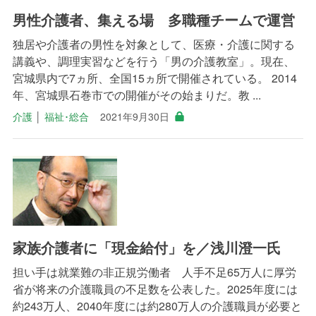
男性介護者、集える場 多職種チームで運営
独居や介護者の男性を対象として、医療・介護に関する
講義や、調理実習などを行う「男の介護教室」。現在、
宮城県内で7ヵ所、全国15ヵ所で開催されている。 2014
年、宮城県石巻市での開催がその始まりだ。教 ...
介護
│
福祉･総合
2021年9月30日
家族介護者に「現金給付」を／浅川澄一氏
担い手は就業難の非正規労働者 人手不足65万人に厚労
省が将来の介護職員の不足数を公表した。2025年度には
約243万人、2040年度には約280万人の介護職員が必要と