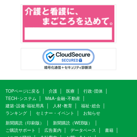
TOPページに戻る
介護
医療
行政･団体
TECH･システム
M&A･金融･不動産
建築･設備･福祉用具
人材･教育
福祉･総合
ランキング
セミナー・イベント
お知らせ
新聞購読（印刷版）
新聞購読（WEB版）
ご購読サポート
広告案内
データベース
書籍