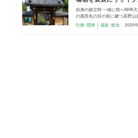
自身の旅立時 一緒に棺へNH
の真田丸の目の前に建つ高野山真
行政･団体
│
福祉･総合
2020