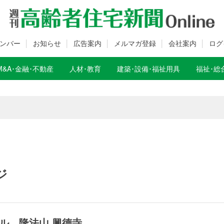
ンバー
お知らせ
広告案内
メルマガ登録
会社案内
ログ
M&A･金融･不動産
人材･教育
建築･設備･福祉用具
福祉･総
数変更のお知らせ
数変更のお知らせ
ジ
ル 隆法山 興德寺