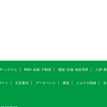
CH･システム
M&A･金融･不動産
建築･設備･福祉用具
人材･
ポート
広告案内
データベース
書籍
メルマガ登録
会