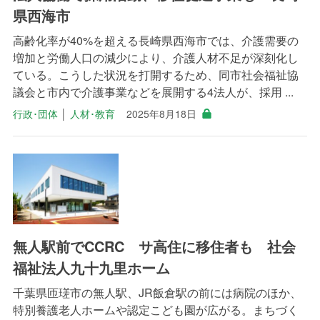
県西海市
高齢化率が40%を超える長崎県西海市では、介護需要の
増加と労働人口の減少により、介護人材不足が深刻化し
ている。こうした状況を打開するため、同市社会福祉協
議会と市内で介護事業などを展開する4法人が、採用 ...
行政･団体
│
人材･教育
2025年8月18日
無人駅前でCCRC サ高住に移住者も 社会
福祉法人九十九里ホーム
千葉県匝瑳市の無人駅、JR飯倉駅の前には病院のほか、
特別養護老人ホームや認定こども園が広がる。まちづく