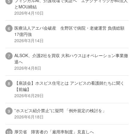
フィジカルAI、介護現場で実証へ エナクティックが80法人
とMOU締結
2026年4月10日
医療法人アエバ会破産 生野区で病院・老健運営 負債総額
17億円強
2026年3月14日
ALSOK、介護2社を買収 大和ハウスはオペレーション事業撤
退へ
2026年4月8日
【座談会】ホスピス住宅とは アンビスの看護師たちに聞く
【前編】
2026年6月29日
”ホスピス紹介禁止”に疑問 「例外規定の検討を」
2026年6月18日
厚労省 障害者の「雇用率制度」見直しへ