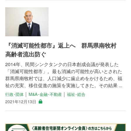
『消滅可能性都市』返上へ 群馬県南牧村
高齢者流出防ぐ
2014年、民間シンクタンクの日本創成会議が発表した
「消滅可能性都市」。最も消滅の可能性が高いとされた
群馬県南牧村では、人口減少に歯止めをかけるため、福
祉の充実、移住促進の施策を実施してきた。その結果 ...
行政･団体
│
M&A･金融･不動産
│
福祉･総合
2021年12月13日